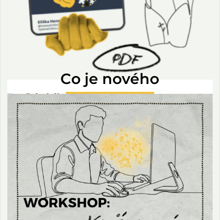
Co je nového
Emoční tahák
169,00
Kč