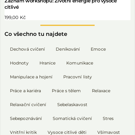
Záznam workshopu: Životní energie pro vysoce
citlivé
199,00
Kč
Co všechno tu najdete
Dechová cvičení
Deníkování
Emoce
Hodnoty
Hranice
Komunikace
Manipulace a hojení
Pracovní listy
Práce a kariéra
Práce s tělem
Relaxace
Relaxační cvičení
Sebelaskavost
Sebepoznávání
Somatická cvičení
Stres
Vnitřní kritik
Vysoce citlivé děti
Všímavost